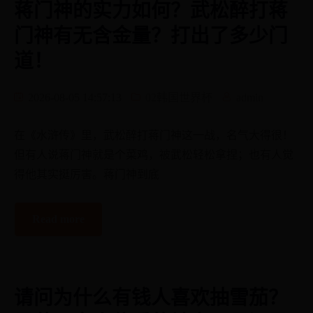
蒋门神的实力如何？武松醉打蒋
门神有无含金量？打出了多少门
道！
2026-08-05 14:57:13
02韩国世界杯
admin
在《水浒传》里，武松醉打蒋门神这一战，名气大得很！
但有人说蒋门神就是个菜鸡，被武松轻松拿捏；也有人觉
得他其实挺厉害。蒋门神到底
Read more
请问为什么有钱人喜欢抽雪茄？