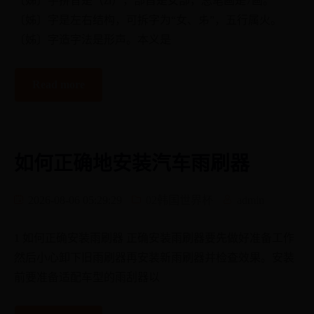
〔姊〕字拼音是（zǐ），部首是女部，总笔画是7画。
〔姊〕字是左右结构，可拆字为“女、𠂔”，五行属火。
〔姊〕字造字法是形声。本义是
Read more
如何正确地安装汽车雨刷器
2026-08-06 05:29:29
02韩国世界杯
admin
1 如何正确安装雨刷器 正确安装雨刷器要先做好准备工作
然后小心卸下旧雨刷器再安装新雨刷器并检查效果。安装
前要准备适配车型的雨刮器以