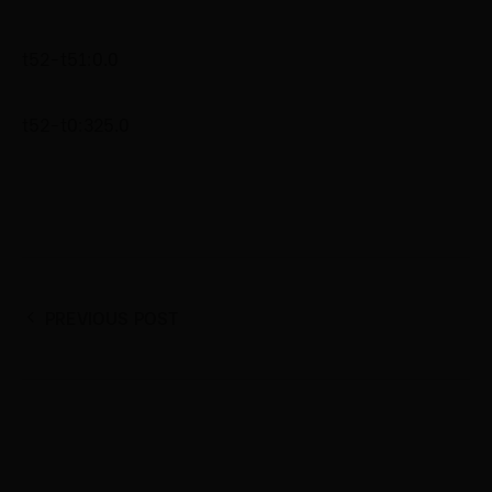
t52-t51:0.0
t52-t0:325.0
PREVIOUS POST