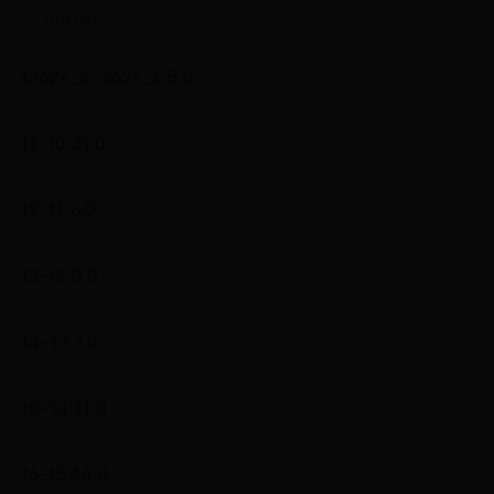
admin
t2627_2_2627_1:5.0
t1-t0:31.0
t2-t1:6.0
t3-t2:0.0
t4-t3:3.0
t5-t4:11.0
t6-t5:14.0