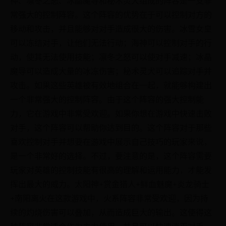
常强大的控制阵容。这个阵容的优势在于可以控制对方的
移动和攻击，并且能够对对手造成很大的伤害。冰雪女皇
可以冻结对手，让他们无法行动；海神可以控制对手的行
动，使其无法使用技能；凛冬之怒可以使对手减速；冰晶
魔导可以造成大量的冰冻伤害；秘术灵犬可以追踪对手并
攻击。如果这些英雄被有效地组合在一起，就能够构建出
一个非常强大的控制阵容。由于这个阵容的强大控制能
力，它在游戏中非常受欢迎。如果你想在游戏中快速击败
对手，这个阵容可以帮助你达到目的。这个阵容对于那些
喜欢控制对手并想要在游戏中展示自己技巧的玩家来说，
是一个非常好的选择。不过，要注意的是，这个阵容需要
玩家对英雄的控制技能有很高的理解和运用能力，才能发
挥出最大的威力。太阳神+赏金猎人+鲜血魅魔+炎龙骑士
+南阳离火在这款游戏中，火系阵容非常受欢迎，因为持
续的灼烧伤害可以叠加，从而造成巨大的输出。这使得这
种阵容非常适合作为主力使用，并且可以快速消灭对手。