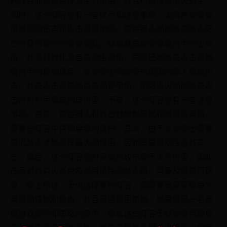
同时，这个阵容也有一些优点和注意事项。太阳神能够提
供高额的伤害和攻击速度加成，赏金猎人则能够在敌人死
亡时获得额外的金钱奖励。鲜血魅魔能够吸取对手的生命
值，并将其转化为自身的生命值，同时还能够在攻击时减
缓对手的移动速度。炎龙骑士则能够对周围的敌人造成伤
害，并在攻击时提高自身的护甲值。南阳离火则能够在攻
击时对对手造成灼烧伤害。不过，这个阵容也有一些注意
事项。首先，赏金猎人和鲜血魅魔都是比较脆弱的英雄，
需要在阵容中得到足够的保护。其次，由于炎龙骑士需要
靠近敌人才能发挥最大的作用，因此需要特别注意其安
全。最后，这个阵容相对来说比较依赖于火系伤害，因此
在面对具有火系免疫或者抗性的敌人时，需要及时进行调
整。综上所述，无论选择哪种阵容，都需要玩家掌握每个
英雄的技能和特点，并且灵活运用策略。如果您是一名掌
握游戏规则和策略的高手，那么这些阵容无疑能够帮助您
在游戏中立于不败之地，想要了解更多相关攻略的小伙伴