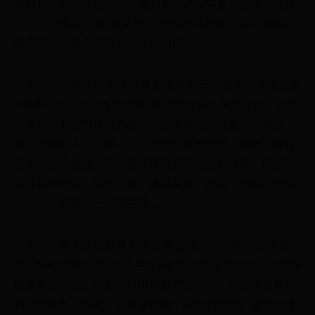
重打击，是队伍输出的关键力量。防御中坚：选择防守技
巧出色的选手：如“铁壁张”，他擅长格挡和闪避，能成功
抵御对手的猛烈进攻，为队友创造反...
功夫之夜阵容推荐 功夫之夜最强角色 阵容组合：冰雪女皇
+海神+凛冬之怒+冰晶魔导+秘术灵犬核心角色分析：冰雪
女皇：作为控制阵容的核心，她能够提供强大的控制效
果，限制敌人的行动，为队友创造输出机会。海神：拥有
强大的水系技能，不仅能够提供额外的控制效果，还能为
队友提供增益。凛冬之怒、冰晶魔导：这两个角色同样擅
长控制，能够进一步增强阵...
功夫之夜哪个阵容最强 功夫之夜最强游戏阵容推荐 冰雪女
皇+海神+凛冬之怒+冰晶魔导+秘术灵犬 在游戏中，控制阵
容非常受欢迎，因为可以限制对方的行动，而且该游戏没
有回合限制。因此，只要掌握每个回合的控制，就可以持