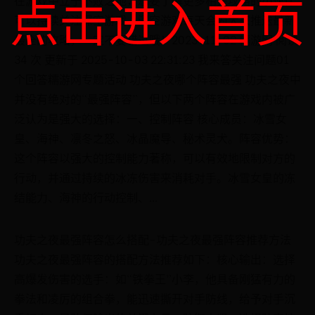
点击进入首页
可以持续关注深空游戏，深空游戏每天会为大家推送最新
最全的攻略，一定不要错过哦！2023-11-02 糯游网 阅读
34 次 更新于 2025-10-03 22:31:23 我来答关注问题01
个回答糯游网专题活动 功夫之夜哪个阵容最强 功夫之夜中
并没有绝对的“最强阵容”，但以下两个阵容在游戏内被广
泛认为是强大的选择：一、控制阵容 核心成员：冰雪女
皇、海神、凛冬之怒、冰晶魔导、秘术灵犬。阵容优势：
这个阵容以强大的控制能力著称，可以有效地限制对方的
行动，并通过持续的冰冻伤害来消耗对手。冰雪女皇的冻
结能力、海神的行动控制、...
功夫之夜最强阵容怎么搭配-功夫之夜最强阵容推荐方法
功夫之夜最强阵容的搭配方法推荐如下：核心输出：选择
高爆发伤害的选手：如“铁拳王”小李，他具备刚猛有力的
拳法和凌厉的组合拳，能迅速撕开对手防线，给予对手沉