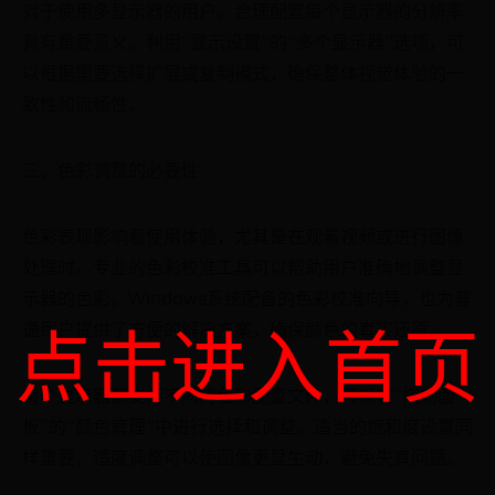
对于使用多显示器的用户，合理配置每个显示器的分辨率
具有重要意义。利用“显示设置”的“多个显示器”选项，可
以根据需要选择扩展或复制模式，确保整体视觉体验的一
致性和流畅性。
三、色彩调整的必要性
色彩表现影响着使用体验，尤其是在观看视频或进行图像
处理时。专业的色彩校准工具可以帮助用户准确地调整显
示器的色彩。Windows系统配备的色彩校准向导，也为普
点击进入首页
通用户提供了方便的解决方案，确保颜色的真实还原。
每个显示器都支持不同的色彩配置文件，可以在“控制面
板”的“颜色管理”中进行选择和调整。适当的饱和度设置同
样重要，适度调整可以使图像更显生动，避免失真问题。