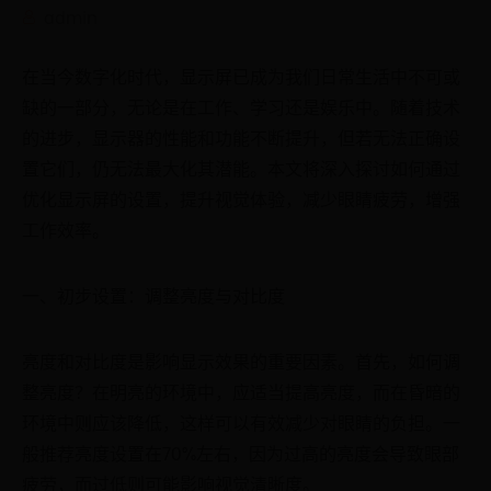
admin
在当今数字化时代，显示屏已成为我们日常生活中不可或
缺的一部分，无论是在工作、学习还是娱乐中。随着技术
的进步，显示器的性能和功能不断提升，但若无法正确设
置它们，仍无法最大化其潜能。本文将深入探讨如何通过
优化显示屏的设置，提升视觉体验，减少眼睛疲劳，增强
工作效率。
一、初步设置：调整亮度与对比度
亮度和对比度是影响显示效果的重要因素。首先，如何调
整亮度？在明亮的环境中，应适当提高亮度，而在昏暗的
环境中则应该降低，这样可以有效减少对眼睛的负担。一
般推荐亮度设置在70%左右，因为过高的亮度会导致眼部
疲劳，而过低则可能影响视觉清晰度。